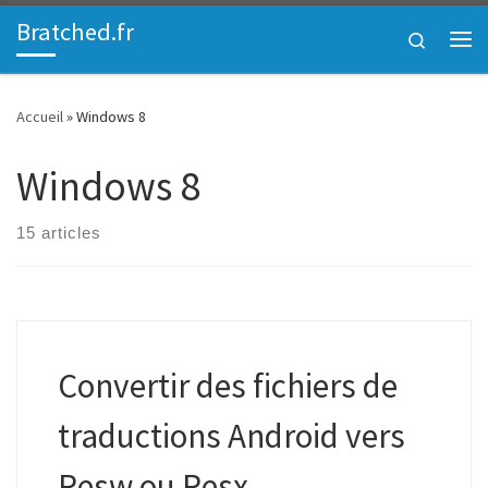
Bratched.fr
Passer au contenu
Search
Me
Accueil
»
Windows 8
Windows 8
15 articles
Convertir des fichiers de
traductions Android vers
Resw ou Resx