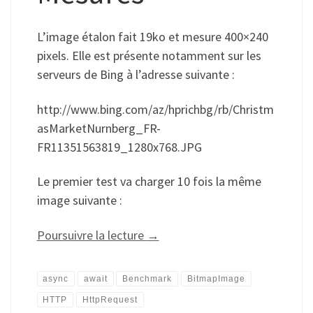
L’image étalon fait 19ko et mesure 400×240
pixels. Elle est présente notamment sur les
serveurs de Bing à l’adresse suivante :
http://www.bing.com/az/hprichbg/rb/Christm
asMarketNurnberg_FR-
FR11351563819_1280x768.JPG
Le premier test va charger 10 fois la même
image suivante :
Poursuivre la lecture
→
async
await
Benchmark
BitmapImage
HTTP
HttpRequest