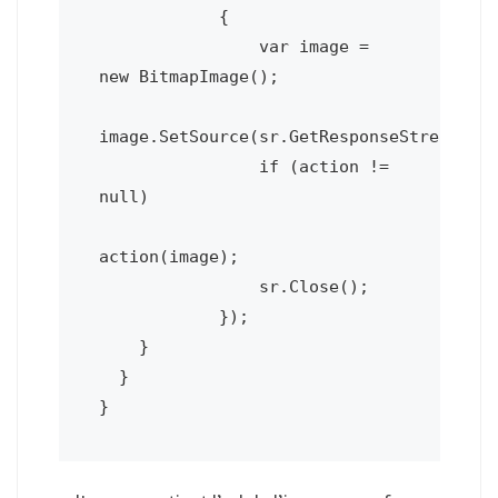
            {

                var image = 
new BitmapImage();

image.SetSource(sr.GetResponseStream());
                if (action != 
null)

action(image);

                sr.Close();

            });

    }

  }
