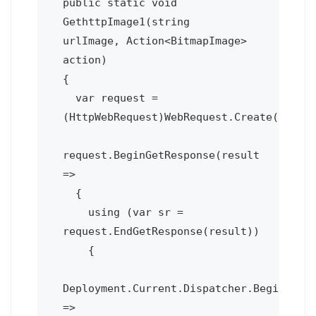
public static void 
GethttpImage1(string 
urlImage, Action<BitmapImage> 
action)  

{

  var request = 
(HttpWebRequest)WebRequest.Create(urlIma
request.BeginGetResponse(result 
=>

  {

    using (var sr = 
request.EndGetResponse(result))

    {

Deployment.Current.Dispatcher.BeginInvok
=>
