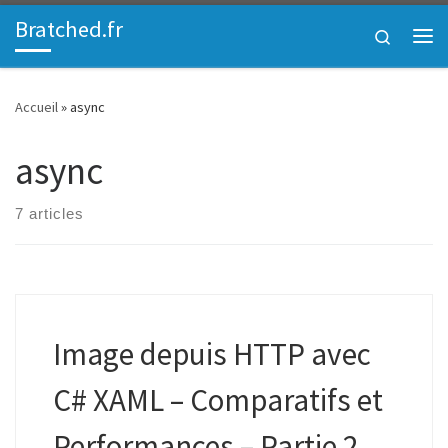
Bratched.fr
Passer au contenu
Search
Me
Accueil
»
async
async
7 articles
Image depuis HTTP avec
C# XAML – Comparatifs et
Performances – Partie 2