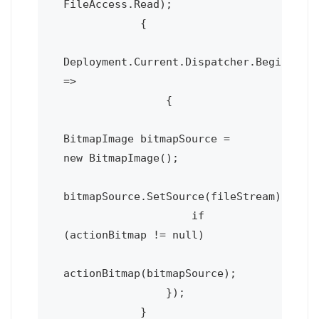
FileAccess.Read);

            {

Deployment.Current.Dispatcher.BeginInvok
=>

                {

BitmapImage bitmapSource = 
new BitmapImage();

bitmapSource.SetSource(fileStream);

                    if 
(actionBitmap != null)

actionBitmap(bitmapSource);

                });

            }
