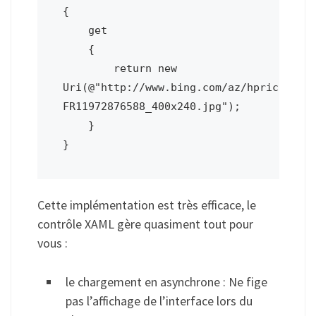
{

    get

    {

        return new 
Uri(@"http://www.bing.com/az/hprichbg/r
FR11972876588_400x240.jpg");

    }

}
Cette implémentation est très efficace, le
contrôle XAML gère quasiment tout pour
vous :
le chargement en asynchrone : Ne fige
pas l’affichage de l’interface lors du