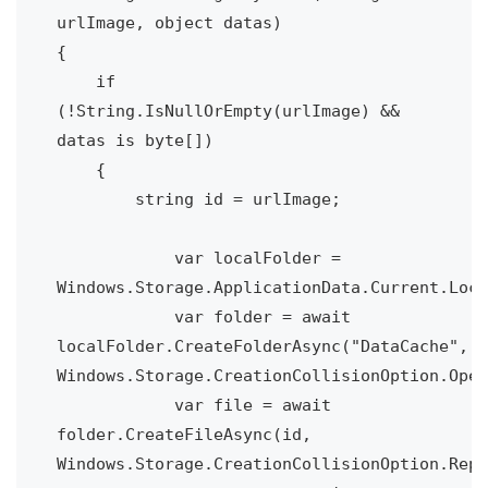
urlImage, object datas)

{

    if 
(!String.IsNullOrEmpty(urlImage) && 
datas is byte[])

    {

        string id = urlImage;

            var localFolder = 
Windows.Storage.ApplicationData.Current.Loca
            var folder = await 
localFolder.CreateFolderAsync("DataCache", 
Windows.Storage.CreationCollisionOption.Open
            var file = await 
folder.CreateFileAsync(id, 
Windows.Storage.CreationCollisionOption.Repl