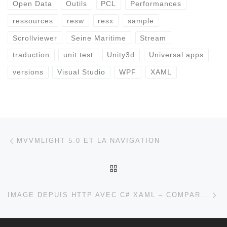
Open Data
Outils
PCL
Performances
ressources
resw
resx
sample
Scrollviewer
Seine Maritime
Stream
traduction
unit test
Unity3d
Universal apps
versions
Visual Studio
WPF
XAML
Parcourir les articles
Article précédent
MVVMLIGHT 5.0 ET LA NAVIGATION
RETOUR À LA LISTE DES
Ar
IMAGE DEPUIS HTTP AVEC C# XAML – COMPARATIFS ET PERFORMANCES – PARTIE 1