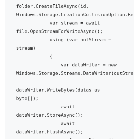
folder.CreateFileAsync(id, 
Windows.Storage.CreationCollisionOption.Repl
            var stream = await 
file.OpenStreamForWriteAsync();

            using (var outStream = 
stream)

            {

                var dataWriter = new 
Windows.Storage.Streams.DataWriter(outStream
dataWriter.WriteBytes(datas as 
byte[]);

                await 
dataWriter.StoreAsync();

                await 
dataWriter.FlushAsync();
