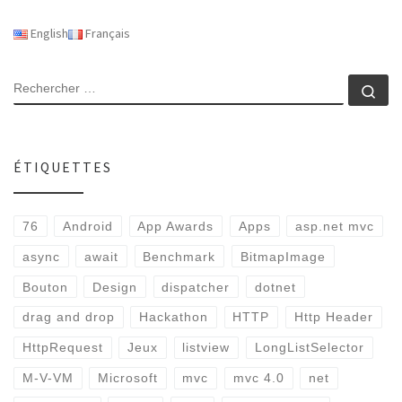
English
Français
RECHERCHER
Rec
ÉTIQUETTES
76
Android
App Awards
Apps
asp.net mvc
async
await
Benchmark
BitmapImage
Bouton
Design
dispatcher
dotnet
drag and drop
Hackathon
HTTP
Http Header
HttpRequest
Jeux
listview
LongListSelector
M-V-VM
Microsoft
mvc
mvc 4.0
net