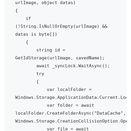
urlImage, object datas)

{

    if 
(!String.IsNullOrEmpty(urlImage) && 
datas is byte[])

    {

        string id = 
GetIdStorage(urlImage, savedName);

        await _syncLock.WaitAsync();

        try

        {

            var localFolder = 
Windows.Storage.ApplicationData.Current.Loca
            var folder = await 
localFolder.CreateFolderAsync("DataCache", 
Windows.Storage.CreationCollisionOption.Open
            var file = await 