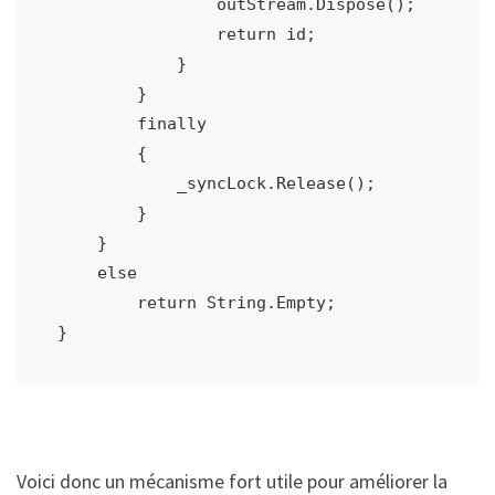
                outStream.Dispose();

                return id;

            }

        }

        finally

        {

            _syncLock.Release();

        }

    }

    else

        return String.Empty;

Voici donc un mécanisme fort utile pour améliorer la