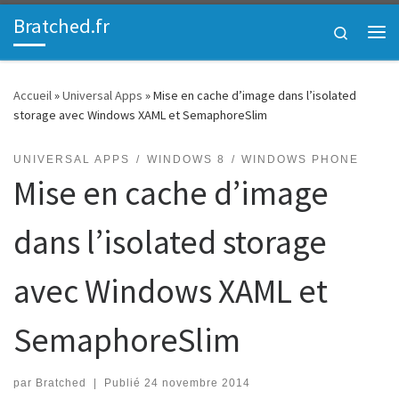
Bratched.fr
Passer au contenu
Search
Me
Accueil
»
Universal Apps
»
Mise en cache d’image dans l’isolated
storage avec Windows XAML et SemaphoreSlim
UNIVERSAL APPS
WINDOWS 8
WINDOWS PHONE
Mise en cache d’image
dans l’isolated storage
avec Windows XAML et
SemaphoreSlim
par
Bratched
|
Publié
24 novembre 2014