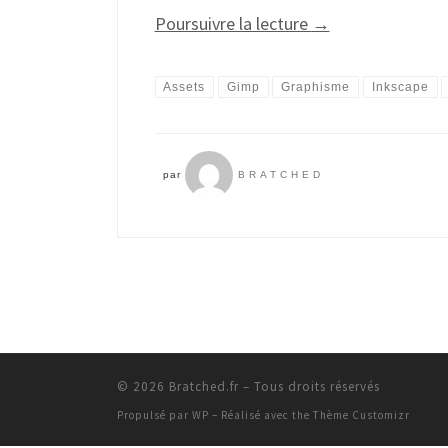
Poursuivre la lecture
→
Assets
Gimp
Graphisme
Inkscape
par
BRATCHED
© 2026
Bratched.fr
– Tous droits réservés
Propulsé par
WP
– Réalisé avec the
Thème Customizr