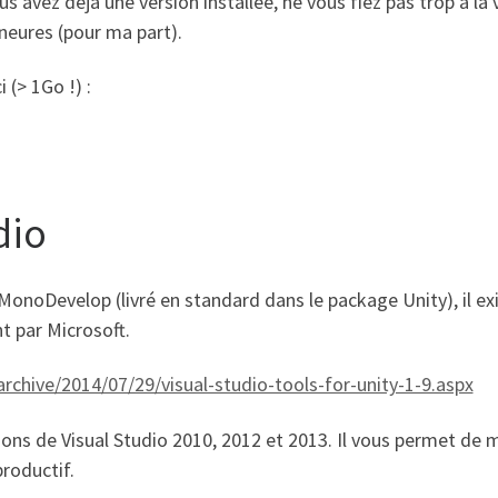
ous avez déjà une version installée, ne vous fiez pas trop à l
ineures (pour ma part).
 (> 1Go !) :
dio
e MonoDevelop (livré en standard dans le package Unity), il ex
t par Microsoft.
rchive/2014/07/29/visual-studio-tools-for-unity-1-9.aspx
sions de Visual Studio 2010, 2012 et 2013. Il vous permet de 
productif.