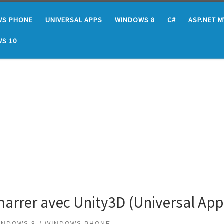
WS PHONE
UNIVERSAL APPS
WINDOWS 8
C#
ASP.NET 
S 10
marrer avec Unity3D (Universal App
INDOWS 8
WINDOWS PHONE