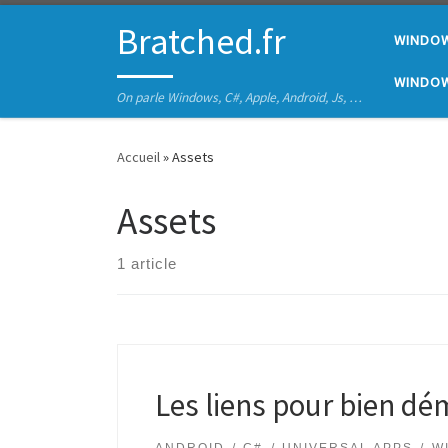
Passer au contenu
Bratched.fr
WINDO
WINDOW
On parle Windows, C#, Apple, Android, Js, …
Accueil
»
Assets
Assets
1 article
Les liens pour bien dé
ANDROID
C#
UNIVERSAL APPS
W