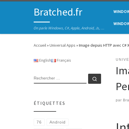
Passer au contenu
Bratched.fr
WINDO
WINDOW
On parle Windows, C#, Apple, Android, Js, …
Accueil
»
Universal Apps
»
Image depuis HTTP avec C# X
English
Français
UNIV
Im
RECHERCHER
Rechercher 
Pe
par
Br
ÉTIQUETTES
In
76
Android