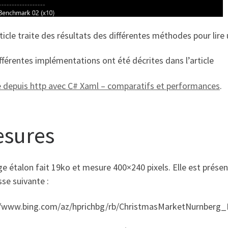
ticle traite des résultats des différentes méthodes pour lir
fférentes implémentations ont été décrites dans l’article
 depuis http avec C# Xaml – comparatifs et performances
.
sures
e étalon fait 19ko et mesure 400×240 pixels. Elle est prése
sse suivante :
//www.bing.com/az/hprichbg/rb/ChristmasMarketNurnber