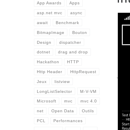
App Awards
Apps
asp.net mvc
async
await
Benchmark
BitmapImage
Bouton
Design
dispatcher
dotnet
drag and drop
Hackathon
HTTP
Http Header
HttpRequest
Jeux
listview
LongListSelector
M-V-VM
Microsoft
mvc
mvc 4.0
net
Open Data
Outils
PCL
Performances