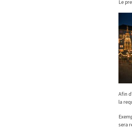
Le pre
Afin d
la req
Exemp
sera r