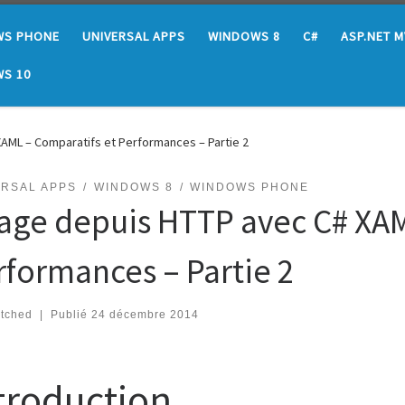
WS PHONE
UNIVERSAL APPS
WINDOWS 8
C#
ASP.NET 
S 10
AML – Comparatifs et Performances – Partie 2
ERSAL APPS
WINDOWS 8
WINDOWS PHONE
age depuis HTTP avec C# XAM
…
rformances – Partie 2
atched
|
Publié
24 décembre 2014
troduction