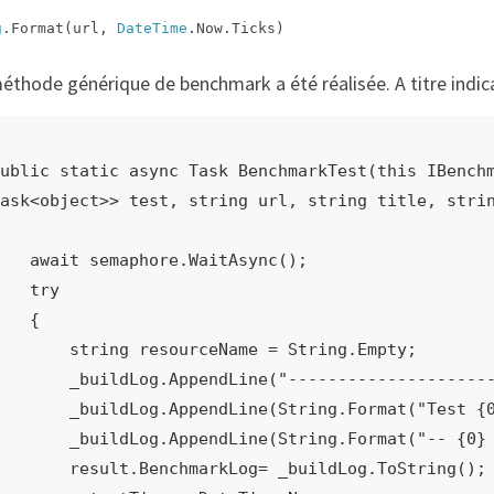
g
.Format(url,
DateTime
.Now.Ticks)
thode générique de benchmark a été réalisée. A titre indicat
ublic static async Task BenchmarkTest(this IBenchm
ask<object>> test, string url, string title, strin
t semaphore.WaitAsync();

  try

   {

   string resourceName = String.Empty;

 _buildLog.AppendLine("-----------------------");

uildLog.AppendLine(String.Format("Test {0} (x{1})", title, _nbBench));

_buildLog.AppendLine(String.Format("-- {0} ", comment));

  result.BenchmarkLog= _buildLog.ToString();
