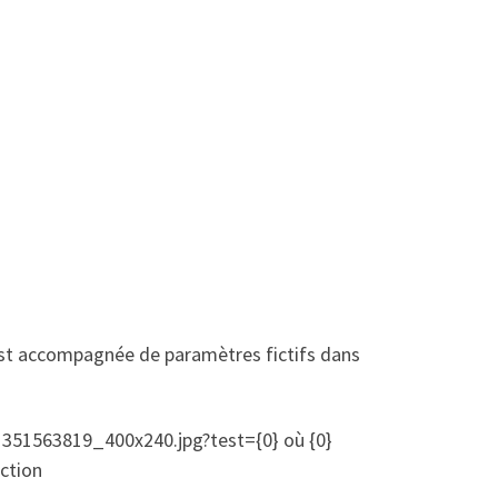
 est accompagnée de paramètres fictifs dans
351563819_400x240.jpg?test={0} où {0}
uction