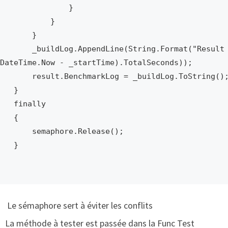
               }

           }

       }

uildLog.AppendLine(String.Format("Result {0} = {1:0.000} s", title, 
DateTime.Now - _startTime).TotalSeconds));

  result.BenchmarkLog = _buildLog.ToString();

   }

 finally

   {

     semaphore.Release();

   }

Le sémaphore sert à éviter les conflits
La méthode à tester est passée dans la Func Test