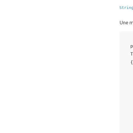
Strin
Une mé
p
T
{

    awai
  
 
     
       
        _b
        
      