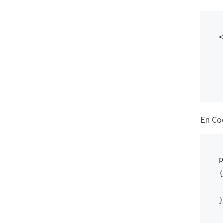
<
  
  
En Co
p
{

    Frame