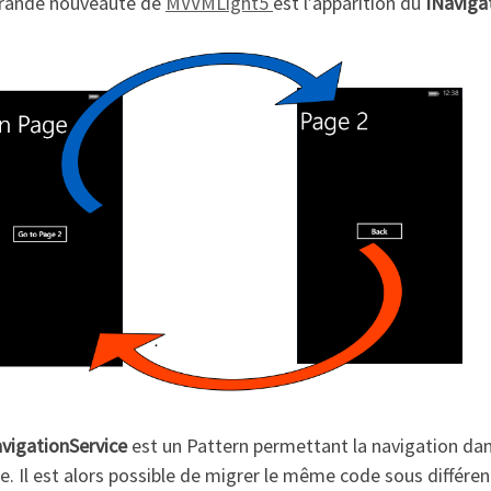
rande nouveauté de
MVVMLight5
est l’apparition du
INaviga
vigationService
est un Pattern permettant la navigation dans 
le. Il est alors possible de migrer le même code sous différen