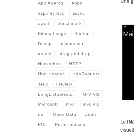
Une g
App Awards
Apps
asp.net mvc
async
await
Benchmark
BitmapImage
Bouton
Design
dispatcher
dotnet
drag and drop
Hackathon
HTTP
Http Header
HttpRequest
Jeux
listview
LongListSelector
M-V-VM
Microsoft
mvc
mvc 4.0
net
Open Data
Outils
Le
INa
PCL
Performances
visuel