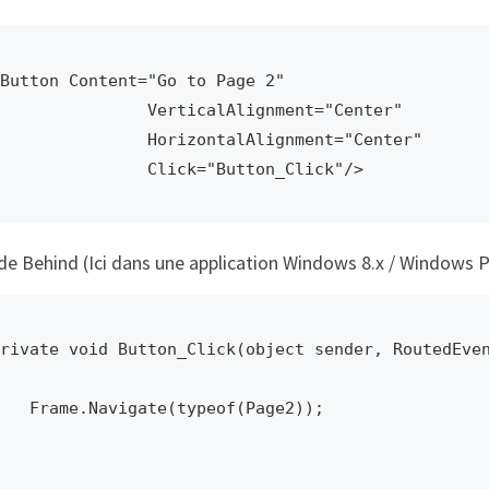
Button Content="Go to Page 2" 

              VerticalAlignment="Center"

              HorizontalAlignment="Center"

                Click="Button_Click"/>
de Behind (Ici dans une application Windows 8.x / Windows 
rivate void Button_Click(object sender, RoutedEven
.Navigate(typeof(Page2));
