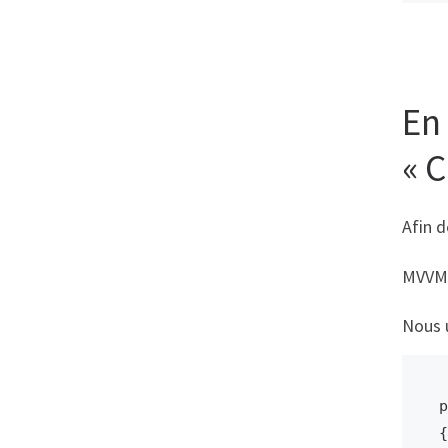
En
« C
Afin d
MVVM 
Nous u
p
{
