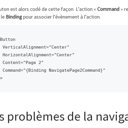
ton est alors codé de cette façon. L’action «
Command
» r
e le
Binding
pour associer l’évènement à l’action.
Button 

ment="Center" 

nment="Center"

="Page 2"

vigatePage2Command}"

>
s problèmes de la naviga