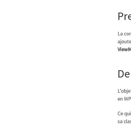
Pr
La co
ajoute
ViewM
De
L’obje
en WPF
Ce qui
sa cla