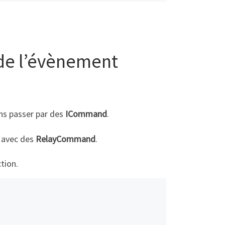
de l’évènement
ons passer par des
ICommand
.
s avec des
RelayCommand
.
tion.