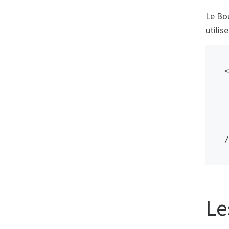
Le Bou
utilis
<
  VerticalAlign
  HorizontalAlig
  Content
  Command="{Binding Na
/
Le