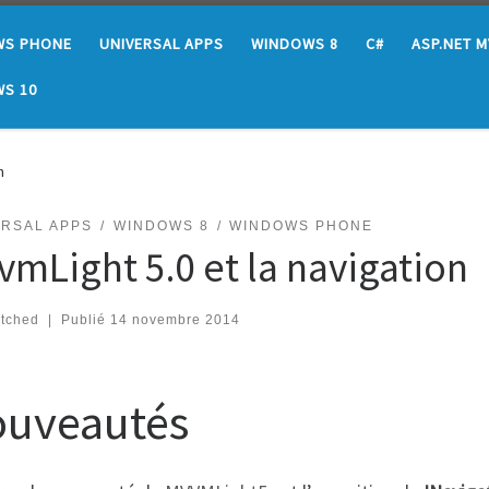
WS PHONE
UNIVERSAL APPS
WINDOWS 8
C#
ASP.NET 
S 10
n
ERSAL APPS
WINDOWS 8
WINDOWS PHONE
vmLight 5.0 et la navigation
…
atched
|
Publié
14 novembre 2014
uveautés