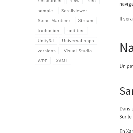
ressources
resw
resx
naviga
sample
Scrollviewer
Il ser
Seine Maritime
Stream
traduction
unit test
Unity3d
Universal apps
Na
versions
Visual Studio
WPF
XAML
Un pet
Sa
Dans u
Sur le
En Xam