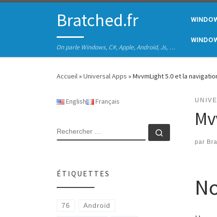
Passer au contenu
Bratched.fr
WINDO
WINDOW
On parle Windows, C#, Apple, Android, Js, …
Accueil
»
Universal Apps
»
MvvmLight 5.0 et la navigatio
English
Français
UNIV
Mv
RECHERCHER
Rechercher 
par
Br
ÉTIQUETTES
No
76
Android