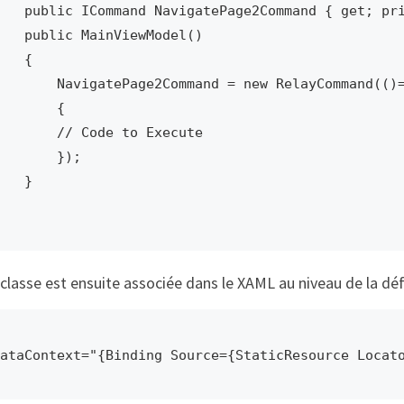
and NavigatePage2Command { get; private set; }

lic MainViewModel()

   {

  NavigatePage2Command = new RelayCommand(()=>

       {

/ Code to Execute

       });

   }

classe est ensuite associée dans le XAML au niveau de la déf
ataContext="{Binding Source={StaticResource Locat