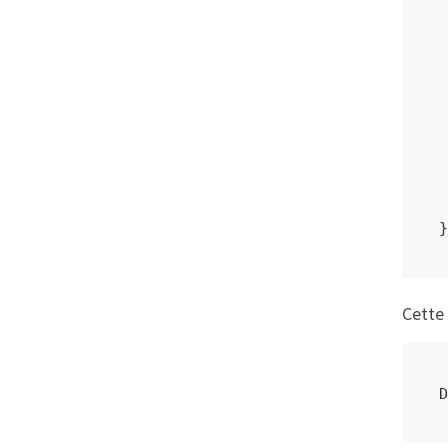
    public IComm
    pub
 
      
 
	/
 
 
Cette 
D