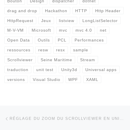
Bouton
Design
dispatcher
dotnet
drag and drop
Hackathon
HTTP
Http Header
HttpRequest
Jeux
listview
LongListSelector
M-V-VM
Microsoft
mvc
mvc 4.0
net
Open Data
Outils
PCL
Performances
ressources
resw
resx
sample
Scrollviewer
Seine Maritime
Stream
traduction
unit test
Unity3d
Universal apps
versions
Visual Studio
WPF
XAML
Parcourir les articles
Article précédent
RÉGLAGE DU ZOOM DU SCROLLVIEWER EN UNIVERSAL APP (W10, WP8.1)