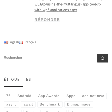
5/03/05/using-the-multilingual-app-toolkit-
with-wpf-applications.aspx
RÉPONDRE
English
Français
RECHERCHER
Rec
ÉTIQUETTES
76
Android
App Awards
Apps
asp.net mvc
async
await
Benchmark
BitmapImage