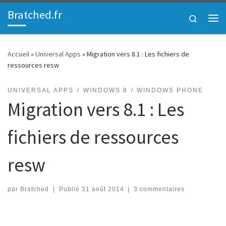
Bratched.fr
Passer au contenu
Search
Me
Accueil
»
Universal Apps
»
Migration vers 8.1 : Les fichiers de
ressources resw
UNIVERSAL APPS
WINDOWS 8
WINDOWS PHONE
Migration vers 8.1 : Les
fichiers de ressources
resw
par
Bratched
|
Publié
31 août 2014
|
3 commentaires