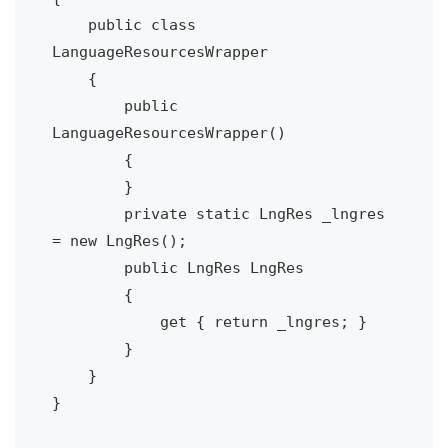
    public class 
LanguageResourcesWrapper

    {

        public 
LanguageResourcesWrapper()

        {

        }

        private static LngRes _lngres 
= new LngRes();

        public LngRes LngRes

        {

            get { return _lngres; }

        }

    }

}