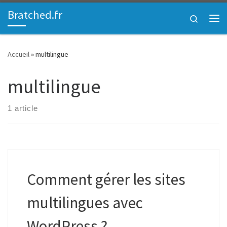
Bratched.fr
Passer au contenu
Search
Me
Accueil
»
multilingue
multilingue
1 article
Comment gérer les sites
multilingues avec
WordPress ?